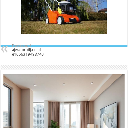
Предыдущий
ajerator-dlja-dachi-
e1656319498740