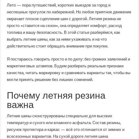
резина:
Лето — пора путешествий, коротких выездов за город и
как
выбрать
неспешных прогулок по набережной. Но любое приятное движение
шины,
омрачает плохое сцепление шин с дорогой. Летняя резина не
чтобы
наслаждаться
просто «ставится на сезон», она определяет комфорт, расход
дорогой,
а
топлива и вашу безопасность. В этой статье разберёмся, как
не
выбрать летние шины, как за ними ухаживать и на что
переживать
каждую
действительно стоит обращать внимание при покупке.
ливневую
лужу
Я постараюсь говорить просто и по делу: без громких заявлений и
маркетинговых штампов. Будем разбирать реальные признаки
качества, читать маркировку и сравнивать варианты так, чтобы вы
могли принять решение без лишних сомнений.
Почему летняя резина
важна
Летние шины сконструированы специально для высоких
температур и сухого или влажного асфальта. Состав резины,
рисунок протектора и каркас — всё это отличается от зимних и
всесезонных вариантов. На сухой дороге летняя шина