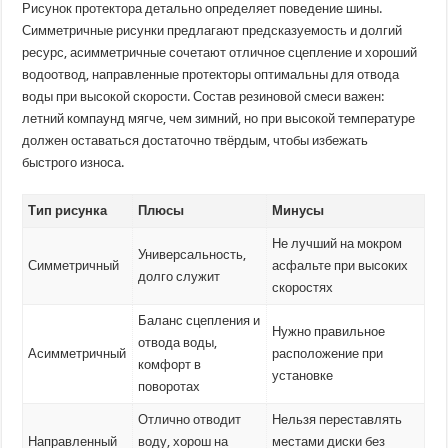
Рисунок протектора детально определяет поведение шины.
Симметричные рисунки предлагают предсказуемость и долгий
ресурс, асимметричные сочетают отличное сцепление и хороший
водоотвод, направленные протекторы оптимальны для отвода
воды при высокой скорости. Состав резиновой смеси важен:
летний компаунд мягче, чем зимний, но при высокой температуре
должен оставаться достаточно твёрдым, чтобы избежать
быстрого износа.
Тип рисунка
Плюсы
Минусы
Не лучший на мокром
Универсальность,
Симметричный
асфальте при высоких
долго служит
скоростях
Баланс сцепления и
Нужно правильное
отвода воды,
Асимметричный
расположение при
комфорт в
установке
поворотах
Отлично отводит
Нельзя переставлять
Направленный
воду, хорош на
местами диски без