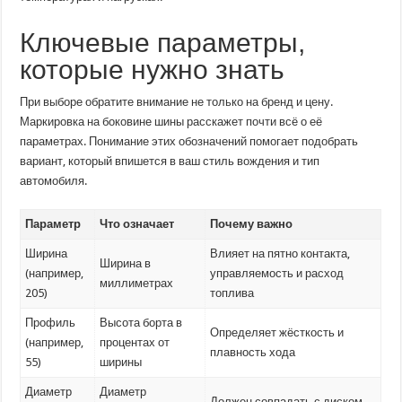
Ключевые параметры,
которые нужно знать
При выборе обратите внимание не только на бренд и цену.
Маркировка на боковине шины расскажет почти всё о её
параметрах. Понимание этих обозначений помогает подобрать
вариант, который впишется в ваш стиль вождения и тип
автомобиля.
Параметр
Что означает
Почему важно
Ширина
Влияет на пятно контакта,
Ширина в
(например,
управляемость и расход
миллиметрах
205)
топлива
Профиль
Высота борта в
Определяет жёсткость и
(например,
процентах от
плавность хода
55)
ширины
Диаметр
Диаметр
Должен совпадать с диском